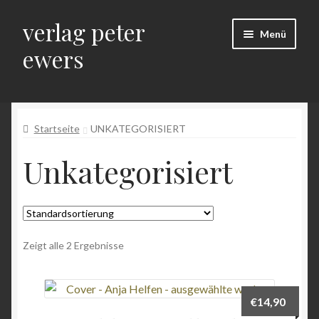
verlag peter
Zur
Zum
Menü
Navigation
Inhalt
ewers
springen
springen
Start
Startseite
UNKATEGORISIERT
Allgemeine Geschäftsbedingungen
Unkategorisiert
Auf Reisen – Bilder, Beiträge und Beobachtungen einer
Orgellandschaft
Bestellung bestätigen & absenden
Zeigt alle 2 Ergebnisse
Datenschutz
Datenschutz + Impressum
€
14,90