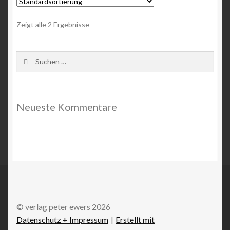
Zeigt alle 2 Ergebnisse
Shop
Versand & Lieferung
Suchen
nach:
Warenkorb
Neueste Kommentare
Widerruf
Widerruf für digitale Inhalte
Zahlungsweisen
© verlag peter ewers 2026
Datenschutz + Impressum
Erstellt mit