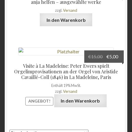
anja helfen – ausgewählte werke
Dorsten-Wulfen, Barkenberger Zentrum
zzgl.
Versand
In den Warenkorb
Kasse
Lüdenscheid, Erlöserkirche
Mein Konto
Ursprünglich
Aktuel
€
15,00
€
5,00
Preis
Preis
Visite à La Madeleine: Peter Ewers spielt
Münster, Apostelkirche
war:
ist:
Orgelimprovisationen an der Orgel von Aristide
Cavaillé-Coll (1846) in La Madeleine, Paris
€15,00
€5,00.
Münster, Ev. Erlöserkirche
Enthält 19% MwSt.
zzgl.
Versand
Oerlinghausen, Ev. Alexanderkirche
In den Warenkorb
ANGEBOT!
organ recordings
Orgelsachverständiger