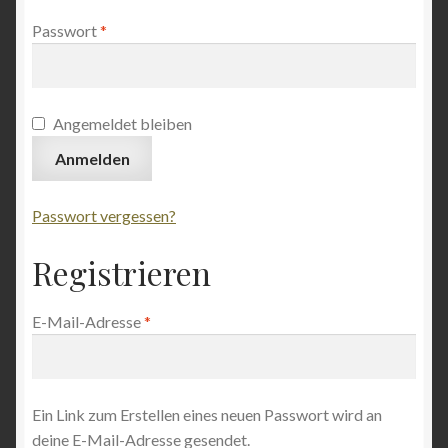
Dorsten-Wulfen, Barkenberger Zentrum
Passwort
*
Kasse
Angemeldet bleiben
Lüdenscheid, Erlöserkirche
Anmelden
Mein Konto
Passwort vergessen?
Münster, Apostelkirche
Registrieren
Münster, Ev. Erlöserkirche
E-Mail-Adresse
*
Oerlinghausen, Ev. Alexanderkirche
organ recordings
Ein Link zum Erstellen eines neuen Passwort wird an
deine E-Mail-Adresse gesendet.
Orgelsachverständiger