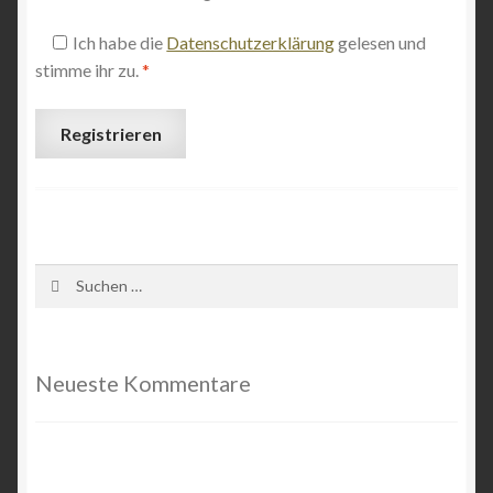
Ich habe die
Datenschutzerklärung
gelesen und
Shop
stimme ihr zu.
*
Versand & Lieferung
Registrieren
Warenkorb
Widerruf
Suchen
Widerruf für digitale Inhalte
nach:
Zahlungsweisen
Neueste Kommentare