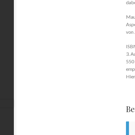
dabe
Maur
Asp
von 
ISB
3. A
550 
empf
Hier
Be