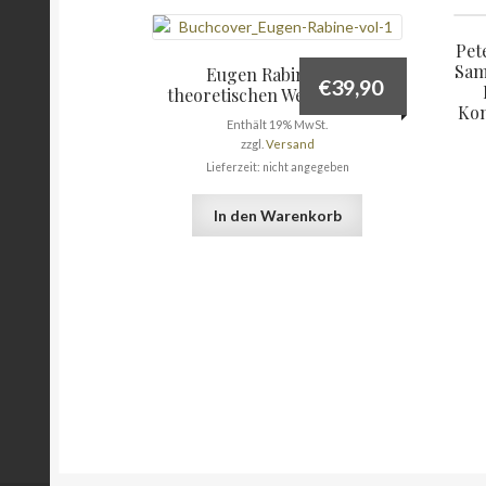
Pet
Sam
Eugen Rabine: Die
€
39,90
theoretischen Werke – vol. 1
Kon
Enthält 19% MwSt.
zzgl.
Versand
Lieferzeit: nicht angegeben
In den Warenkorb