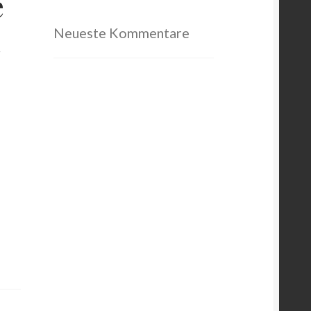
e
orb
u
Neueste Kommentare