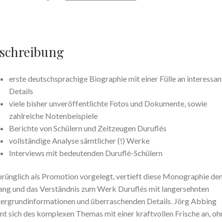
Aspekte
zu
Leben
und
schreibung
Werk
Menge
erste deutschsprachige Biographie mit einer Fülle an interessa
Details
viele bisher unveröffentlichte Fotos und Dokumente, sowie
zahlreiche Notenbeispiele
Berichte von Schülern und Zeitzeugen Duruflés
vollständige Analyse sämtlicher (!) Werke
Interviews mit bedeutenden Duruflé-Schülern
rünglich als Promotion vorgelegt, vertieft diese Monographie de
ng und das Verständnis zum Werk Duruflés mit langersehnten
ergrundinformationen und überraschenden Details. Jörg Abbing
t sich des komplexen Themas mit einer kraftvollen Frische an, oh