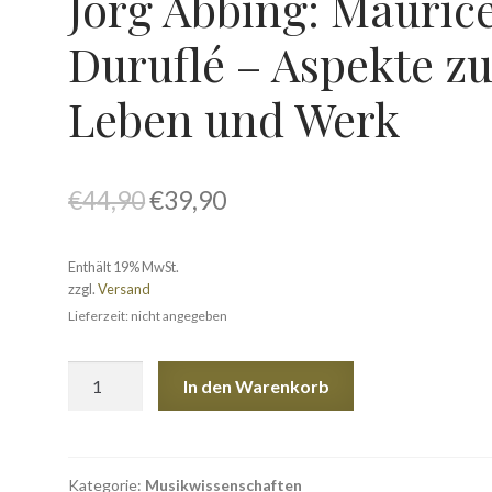
Jörg Abbing: Mauric
cordings
Orgelsachverständiger
Shop
Versand & Lieferung
Warenk
Duruflé – Aspekte z
gsweisen
Leben und Werk
Ursprünglicher
Aktueller
€
44,90
€
39,90
Preis
Preis
Enthält 19% MwSt.
war:
ist:
zzgl.
Versand
€44,90
€39,90.
Lieferzeit: nicht angegeben
Jörg
In den Warenkorb
Abbing:
Maurice
Duruflé
–
Kategorie:
Musikwissenschaften